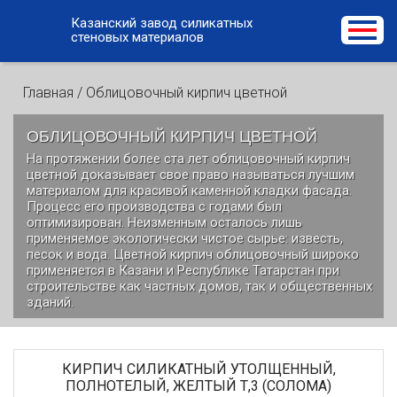
Казанский завод силикатных
стеновых материалов
Главная
/
Облицовочный кирпич цветной
ОБЛИЦОВОЧНЫЙ КИРПИЧ ЦВЕТНОЙ
На протяжении более ста лет облицовочный кирпич
цветной доказывает свое право называться лучшим
материалом для красивой каменной кладки фасада.
Процесс его производства с годами был
оптимизирован. Неизменным осталось лишь
применяемое экологически чистое сырье: известь,
песок и вода. Цветной кирпич облицовочный широко
применяется в Казани и Республике Татарстан при
строительстве как частных домов, так и общественных
зданий.
КИРПИЧ СИЛИКАТНЫЙ УТОЛЩЕННЫЙ,
ПОЛНОТЕЛЫЙ, ЖЕЛТЫЙ Т,3 (СОЛОМА)