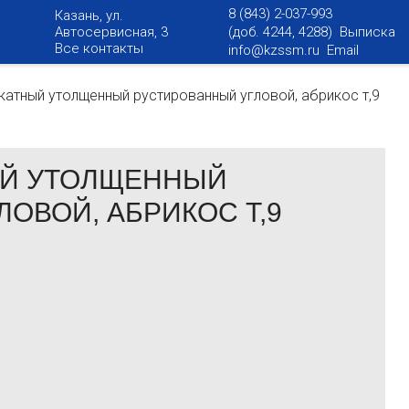
8 (843) 2-037-993
Казань, ул.
Автосервисная, 3
(доб. 4244, 4288) Выписка
Все контакты
info@kzssm.ru
Email
катный утолщенный рустированный угловой, абрикос т,9
ЫЙ УТОЛЩЕННЫЙ
ОВОЙ, АБРИКОС Т,9