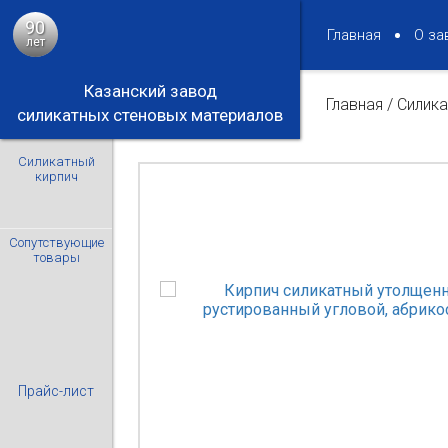
90
Главная
О за
лет
Казанский завод
Главная
/
Силика
силикатных стеновых материалов
Силикатный
кирпич
Сопутствующие
товары
Прайс-лист