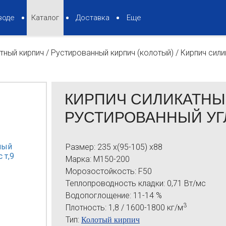
воде
Каталог
Доставка
Еще
тный кирпич
/
Рустированный кирпич (колотый)
/
Кирпич сили
КИРПИЧ СИЛИКАТН
РУСТИРОВАННЫЙ УГЛ
Размер:
235 x(95-105) x88
Марка:
М150-200
Морозостойкость:
F50
Теплопроводность кладки:
0,71 Вт/мс
Водопоглощение:
11-14 %
3
Плотность:
1,8 / 1600-1800 кг/м
Тип:
Колотый кирпич