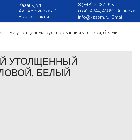
8 (843) 2-037-993
Казань, ул.
Автосервисная, 3
(доб. 4244, 4288) Выписка
Все контакты
info@kzssm.ru
Email
катный утолщенный рустированный угловой, белый
ЫЙ УТОЛЩЕННЫЙ
ЛОВОЙ, БЕЛЫЙ