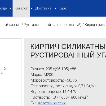
воде
Каталог
Доставка
Еще
тный кирпич
/
Рустированный кирпич (колотый)
/
Кирпич сили
КИРПИЧ СИЛИКАТН
РУСТИРОВАННЫЙ УГ
Размер:
235 x(95-105) x88
Марка:
М200
Морозостойкость:
F50/75
Теплопроводность кладки:
0,71 Вт/мс
Водопоглощение:
11-14 %
3
Плотность:
1,8 / 1600-1800 кг/м
Тип:
Колотый кирпич