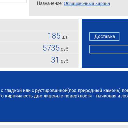
Назначение:
Облицовочный кирпич
185
Доставка
шт.
5735
руб
31
руб
с гладкой или с рустированной(под природный камень) п
го кирпича есть две лицевые поверхности - тычковая и ло