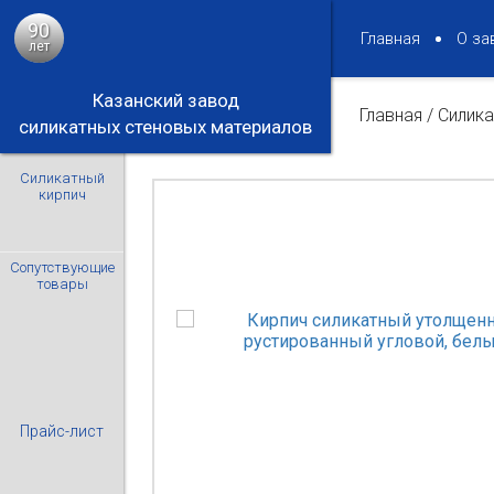
90
Главная
О за
лет
Казанский завод
Главная
/
Силика
силикатных стеновых материалов
Силикатный
кирпич
Сопутствующие
товары
Прайс-лист