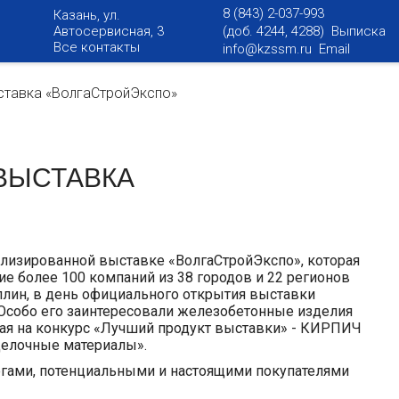
8 (843) 2-037-993
Казань, ул.
Автосервисная, 3
(доб. 4244, 4288) Выписка
Все контакты
info@kzssm.ru
Email
ставка «ВолгаСтройЭкспо»
ВЫСТАВКА
ализированной выставке «ВолгаСтройЭкспо», которая
стие более 100 компаний из 38 городов и 22 регионов
ллин, в день официального открытия выставки
. Особо его заинтересовали железобетонные изделия
ная на конкурс «Лучший продукт выставки» - КИРПИЧ
делочные материалы».
егами, потенциальными и настоящими покупателями