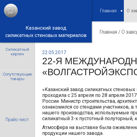
90
Главная
О за
лет
Казанский завод
Главная
/
О заво
силикатных стеновых материалов
Силикатный
22.05.2017
кирпич
22-Я МЕЖДУНАРОД
«ВОЛГАСТРОЙЭКСП
Сопутствующие
товары
«Казанский завод силикатных стеновых 
проходила с 25 апреля по 28 апреля 2017
России. Министр строительства, архите
ознакомился со стендами участников, в
нашего производства, используемые пр
силикатный 3-х пустотный полуторный, 
Прайс-лист
Атмосфера на выставке была оживленна
продукции нашего завода.