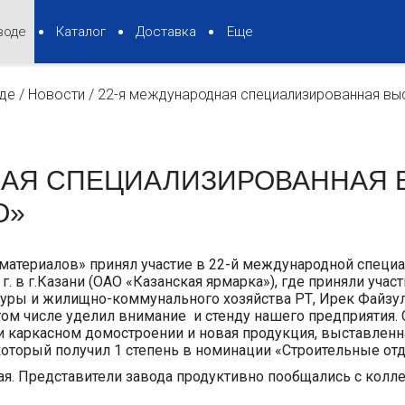
воде
Каталог
Доставка
Еще
де
/
Новости
/
22-я международная специализированная вы
НАЯ СПЕЦИАЛИЗИРОВАННАЯ 
О»
материалов» принял участие в 22-й международной специ
 г. в г.Казани (ОАО «Казанская ярмарка»), где приняли уча
ктуры и жилищно-коммунального хозяйства РТ, Ирек Файзу
 том числе уделил внимание и стенду нашего предприятия
и каркасном домостроении и новая продукция, выставлен
который получил 1 степень в номинации «Строительные от
я. Представители завода продуктивно пообщались с колл